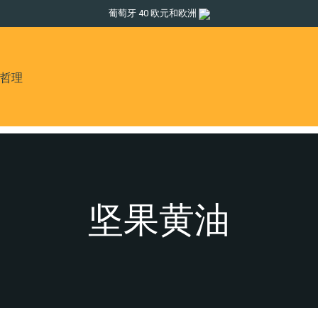
葡萄牙 40 欧元和欧洲
哲理
坚果黄油