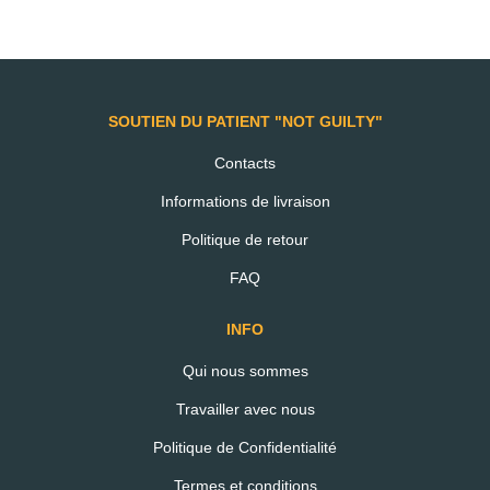
AJOUTER AU PANIER
SOUTIEN DU PATIENT "NOT GUILTY"
Beurre de Cacahuètes 200g
Contacts
Informations de livraison
Politique de retour
€2.99
FAQ
INFO
AJOUTER AU PANIER
Qui nous sommes
Travailler avec nous
Politique de Confidentialité
Termes et conditions