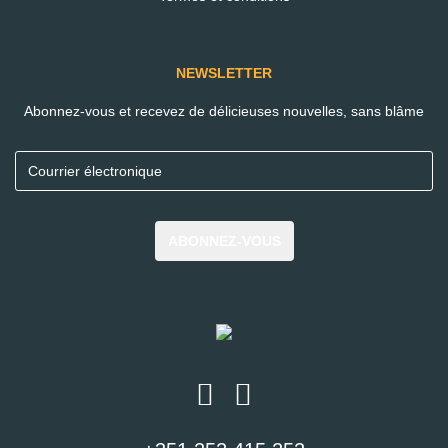
EN SAVOIR PLUS
NEWSLETTER
Abonnez-vous et recevez de délicieuses nouvelles, sans blâme
ABONNEZ-VOUS
Connaître à ‘Not
Guilty’.
Découvrez
comment nos
produits sont
fabriqués.