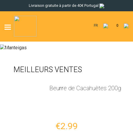
Livraison gratuite à partir de 40€ Portugal
FR
0
Toggle
navigation
MEILLEURS VENTES
Beurre de Cacahuètes 200g
€2.99