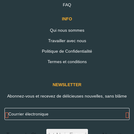
AIMER
Produit pour Coeliaques
FAQ
Produit Végétalien
INFO
Qui nous sommes
Ingrédients
Travailler avec nous
Politique de Confidentialité
Du sucre brun, pâte de cacao,
noisettes
(14%), beurre de
Termes et conditions
cacao, amidon de pois et émulsifiant (lécithine de
soja
).
Cacao: minimum 50% au chocolat noir.
NEWSLETTER
Valeurs Nutritionnelles
Abonnez-vous et recevez de délicieuses nouvelles, sans blâme
Déclaration de nutrition / Nutrition
Par / Per
Declaration / Información Nutricional /
/ Por /
Declaração Nutricional
Por 100