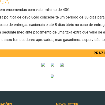
EGA
l em encomendas com valor mínimo de 40€.
a política de devolução concede-te um período de 30 dias para
aso de entregas nacionais e até 8 dias úteis no caso de entrega
ia seguinte mediante pagamento de uma taxa extra que varia de a
 nossos fornecedores aprovados, mas garantimos supervisão tot
PRAZO
ncomendas de 40€
em 4 d
mento da encomenda de acordo com a morada indicada
em 8 d
mento da encomenda de acordo com a morada indicada
em 24h
IS
ponibilidade dos artigos. Os dias úteis excluem feriados nacio
inatura. Se não estiveres presente, entregaremos a tua enco
MAÇÕES
NEWSLETTER