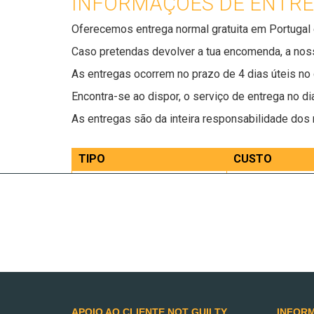
INFORMAÇÕES DE ENTR
Oferecemos entrega normal gratuita em Portuga
Caso pretendas devolver a tua encomenda, a noss
As entregas ocorrem no prazo de 4 dias úteis no c
Encontra-se ao dispor, o serviço de entrega no d
As entregas são da inteira responsabilidade dos
TIPO
CUSTO
Entrega Normal Portugal
Gratuito para e
Entrega Normal Internacional
A definir no mo
Entregas no dia seguinte
A definir no mo
INFORMAÇÕES ADICIONA
Todas as opções de entrega estão sujeitas à dis
entrega da tua encomenda será necessária a ass
APOIO AO CLIENTE NOT GUILTY
INFOR