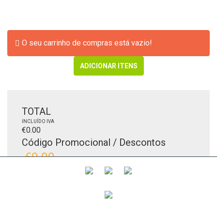
Error:
O seu carrinho de compras está vazio!
ADICIONAR ITENS
TOTAL
INCLUÍDO IVA
€0.00
Código Promocional / Descontos
€0.00
-
Gastos de Envio
€0.00
TOTAL
INCLUÍDO IVA