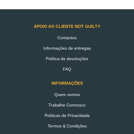
APOIO AO CLIENTE NOT GUILTY
Contactos
Informações de entregas
Política de devoluções
FAQ
INFORMAÇÕES
Quem somos
Trabalhe Connosco
CUPS
Caixa de Cups de
Políticas de Privacidade
Termos & Condições
Chocolate 50% com