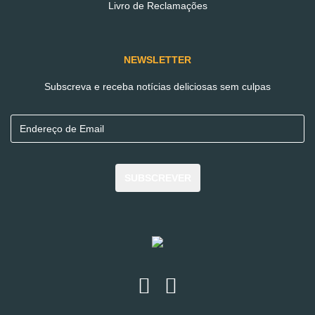
Livro de Reclamações
Recheios Variados
NEWSLETTER
€4.39
Subscreva e receba notícias deliciosas sem culpas
ADICIONAR AO CARRINHO
SUBSCREVER
PARTILHE ESTE PRODUTO
MAIS DETALHES
VEJA MAIS DETALHES