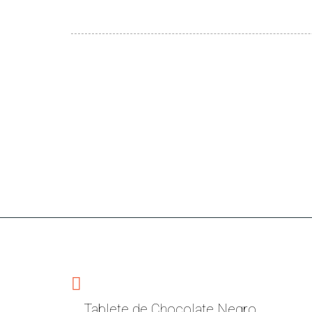
Ingredientes
Açúcar mascavado, pasta de cacau,
avelã
(18%), 
Valores Nutricionais
Declaração Nutricional / Nutrition declaration / 
Energia / Energy / Valor energético
Tablete de Chocolate Negro