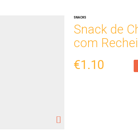
SNACKS
Snack de C
com Rechei
€1.10