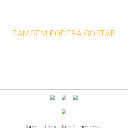
TAMBÉM PODERÁ GOSTAR
manteiga de cacau, amido de ervilha e emulsionante (lecitina de
Información nutricional
Cups de Chocolate Negro com