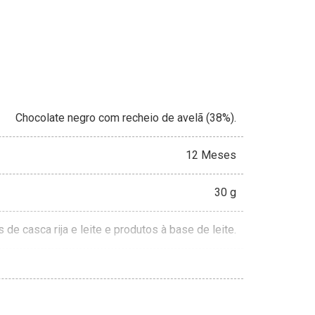
Chocolate negro com recheio de avelã (38%).
12 Meses
30 g
de casca rija e leite e produtos à base de leite.
Sem Açucares Refinados
Cacau Certificado UTZ
Sem óleo de palma
Fonte de Fibra