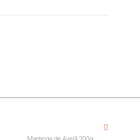
Sem aromas
Sem Glúten – Produto para Celíacos
Produto Vegano
soja
). Cacau: 50% mínimo no chocolate negro.
Por / Per / por 100 g
2269 kJ 545 kcal
Manteiga de Avelã 200g