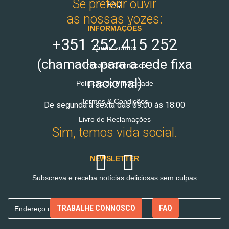
Se preferir ouvir
FAQ
as nossas vozes:
INFORMAÇÕES
+351 252 415 252
Quem somos
(chamada para a rede fixa
Trabalhe Connosco
nacional)
Políticas de Privacidade
Termos & Condições
De segunda à sexta das 09:00 às 18:00
Livro de Reclamações
Sim, temos vida social.
NEWSLETTER
Subscreva e receba notícias deliciosas sem culpas
TRABALHE CONNOSCO
FAQ