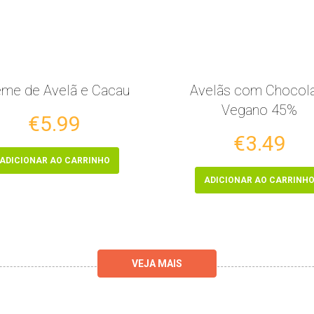
me de Avelã e Cacau
Avelãs com Chocol
Vegano 45%
€5.99
€3.49
ADICIONAR AO CARRINHO
ADICIONAR AO CARRINH
VEJA MAIS