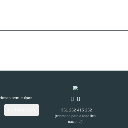
iciosas sem culpas
SUBSCREVER
+351 252 415 252
(chamada para a rede fixa
nacional)