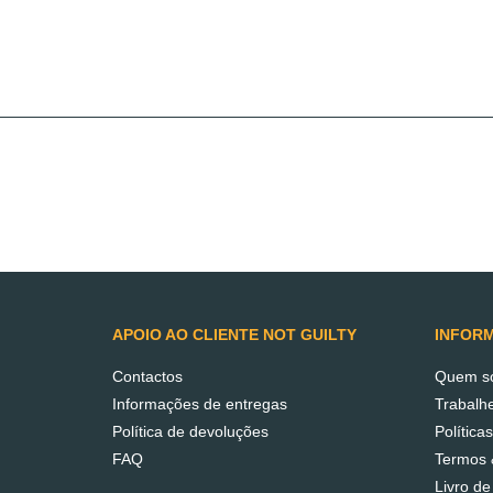
Conhece a Not Guilty
Sabe como são feito
os nossos produtos.
APOIO AO CLIENTE NOT GUILTY
INFOR
Contactos
Quem s
SAIBA MAIS
Informações de entregas
Trabalh
Política de devoluções
Política
FAQ
Termos 
Livro d