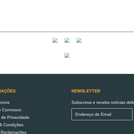
.
s
MAÇÕES
NEWSLETTER
omos
Subscreva e receba notícias del
e Connosco
s de Privacidade
& Condições
e Reclamações